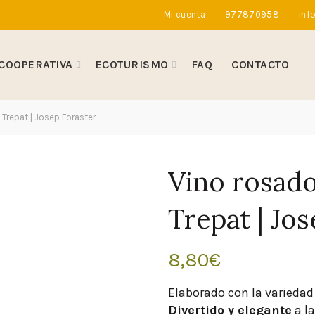
Mi cuenta
977870958
inf
COOPERATIVA
ECOTURISMO
FAQ
CONTACTO
Trepat | Josep Foraster
Vino rosado
Trepat | Jo
8,80
€
Elaborado con la variedad
Divertido y elegante
a la