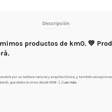
Descripción
umimos productos de km0. 💚 Pro
rà.
able por su belleza natural y arquitectónica, y también excepcional 
à), que elabora vinos desde 1998 . […]
Lee más.