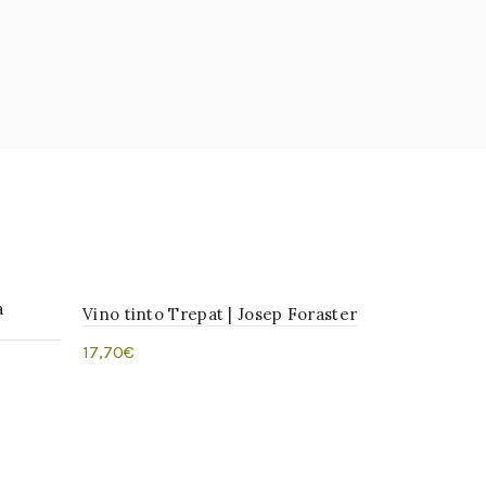
a
Vino tinto Trepat | Josep Foraster
17,70
€
Añadir al carrito