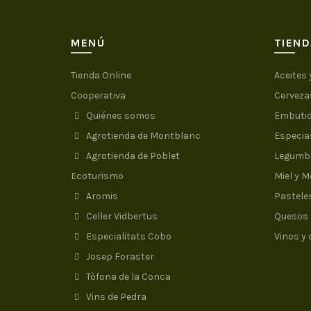
MENÚ
TIEND
Tienda Online
Aceites 
Cooperativa
Cerveza
Quiénes somos
Embuti
Agrotienda de Montblanc
Especia
Agrotienda de Poblet
Legumbr
Ecoturismo
Miel y 
Aromis
Pastele
Celler Vidbertus
Quesos
Especialitats Cobo
Vinos y
Josep Foraster
Tòfona de la Conca
Vins de Pedra