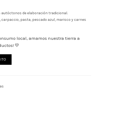
 autóctonos de elaboración tradicional.
 carpaccio, pasta, pescado azul, marisco y carnes
nsumo local, amamos nuestra tierra a
ductos! 💛
pat | Josep Foraster cantidad
ITO
vas