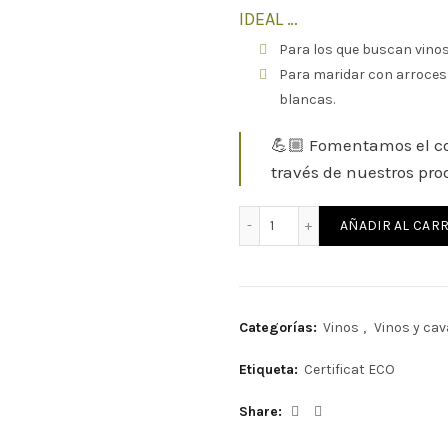
IDEAL …
Para los que buscan vinos
Para maridar con arroces,
blancas.
💪🏼 Fomentamos el co
través de nuestros pro
Vino rosado Els Nanos Tre
AÑADIR AL CARR
Categorías:
Vinos
,
Vinos y ca
Etiqueta:
Certificat ECO
Share