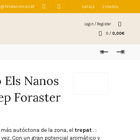
o@fetalaconca.cat
CATALÀ
ESPAÑOL
Login / Register
0
/
0,00
€
 Els Nanos
sep Foraster
 más autóctona de la zona, el
trepat
. :
 vez. Con un gran potencial aromático y