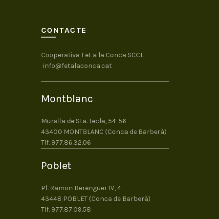
CONTACTE
Cooperativa Fet a la Conca SCCL
info@fetalaconca.cat
Montblanc
Muralla de Sta. Tecla, 54-56
43400 MONTBLANC (Conca de Barberà)
Tlf. 977.86.32.06
Poblet
Pl. Ramon Berenguer IV, 4
43448 POBLET (Conca de Barberà)
Tlf. 977.87.09.58