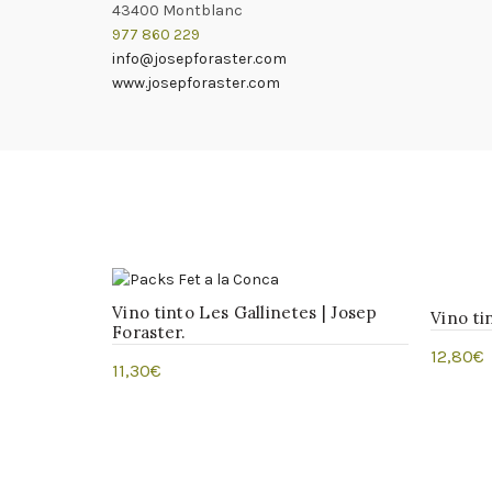
43400 Montblanc
977 860 229
info@josepforaster.com
www.josepforaster.com
Vino tinto Les Gallinetes | Josep
Vino ti
Foraster.
12,80
€
11,30
€
Añadi
Añadir al carrito