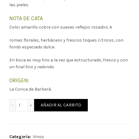
las pieles.
NOTA DE CATA
Color amarillo cobre con suaves reflejos rosados. A
romas florales, herbáceos y frescos toques cítricos, con
fondo especiado dulce.
En boca es muy fino a la vez que estructurado, fresco y con
un final fino y redondo.
ORIGEN:
La Conca de Barberà.
Sant Pere d’Ambigats 2021 cantidad
AÑADIR AL CARRITO
Categoría:
Vinos