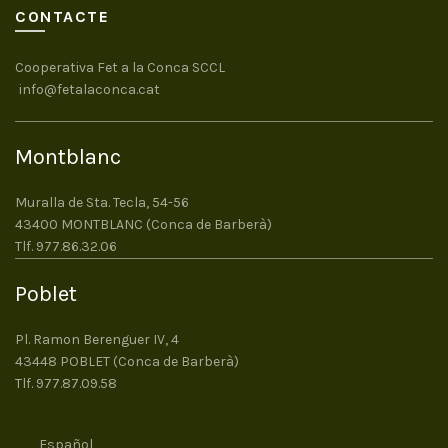
CONTACTE
Cooperativa Fet a la Conca SCCL
info@fetalaconca.cat
Montblanc
Muralla de Sta. Tecla, 54-56
43400 MONTBLANC (Conca de Barberà)
Tlf. 977.86.32.06
Poblet
Pl. Ramon Berenguer IV, 4
43448 POBLET (Conca de Barberà)
Tlf. 977.87.09.58
Español