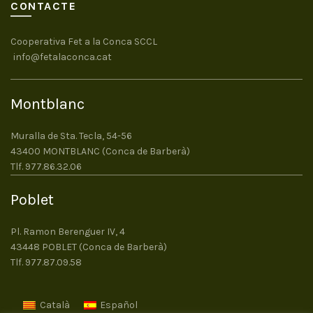
CONTACTE
Cooperativa Fet a la Conca SCCL
info@fetalaconca.cat
Montblanc
Muralla de Sta. Tecla, 54-56
43400 MONTBLANC (Conca de Barberà)
Tlf. 977.86.32.06
Poblet
Pl. Ramon Berenguer IV, 4
43448 POBLET (Conca de Barberà)
Tlf. 977.87.09.58
Català
Español