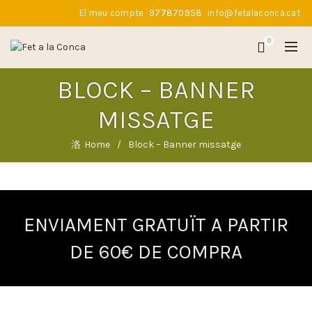
El meu compte
977870958
info@fetalaconca.cat
0
BLOCK – BANNER
MISSATGE
Home
Block – Banner missatge
ENVIAMENT GRATUÏT A PARTIR
DE 60€ DE COMPRA