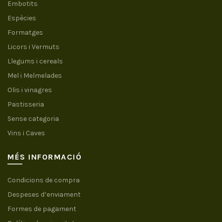
Embotits
Espècies
Formatges
Licors i Vermuts
Llegums i cereals
Mel i Melmelades
Olis i vinagres
Pastisseria
Sense categoria
Vins i Caves
MÉS INFORMACIÓ
Condicions de compra
Despeses d’enviament
Formes de pagament