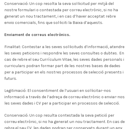
Conservació: Un cop resolta la seva sol·licitud per mitjà del
nostre formulari o contestada per correu electrònic, si no ha
generat un nou tractament, i en cas d’haver acceptat rebre
envio comercials, fins que sol·liciti la Baixa d’aquests.
Enviament de correus electrònics.
Finalitat: Contestar a les seves sol·licituds d’informació, atendre
les seves peticions i respondre les seves consultes o dubtes. En
cas de rebre el seu Currículum Vitae, les seves dades personals i
curriculars podran formar part de les nostres bases de dades
per a participar en els nostres processos de selecció presents i
futurs.
Legitimació: El consentiment de l’usuari en sol·licitar-nos
informació a través de l’adreça de correu electrònic o enviar-nos
les seves dades i CV per a participar en processos de selecció.
Conservació: Un cop resulta contestada la seva petició per
correu electrònic, si no ha generat un nou tractament. En cas de
rebre el seu CV, les dades podran ser conservats durant un any