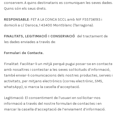
conservem. A quins destinataris es comuniquen les seves dades.
Quins són els seus drets.
RESPONSABLE
: FET A LA CONCA SCCL amb NIF F55736193 i
domicili a c/ Daroca, 1 43400 Montblanc (Tarragona).
FINALITATS, LEGITIMACIÓ I CONSERVACIÓ
del tractament de
les dades enviades a través de:
Formulari de Contacte.
Finalitat: Facilitar-li un mitjà perquè pugui posar-se en contacte
amb nosaltres i contestar a les seves sol·licituds d’informació,
també enviar-li comunicacions dels nostres productes, serveis i
activitats, per mitjans electrònics (correu electrònic, SMS,
whatsApp), si marca la casella d’acceptació.
Legitimació: El consentiment de l’usuari en sol·licitar-nos
informació a través del nostre formulari de contactes i en
marcar la casella d’acceptació de l’enviament d’informació.