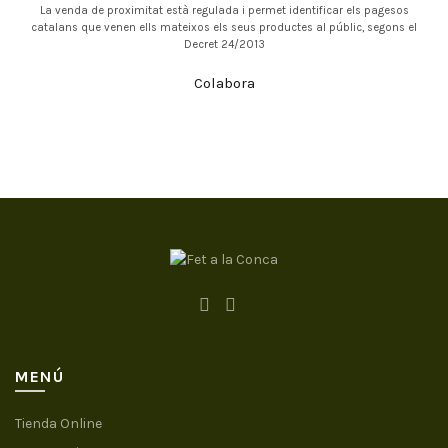
La venda de proximitat està regulada i permet identificar els pagesos
catalans que venen ells mateixos els seus productes al públic, segons el
Decret 24/2013
Colabora
MENÚ
Tienda Online