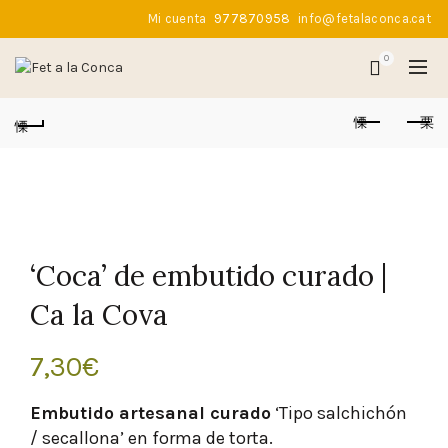
Mi cuenta
977870958
info@fetalaconca.cat
0
‘Coca’ de embutido curado |
Ca la Cova
7,30
€
Embutido artesanal curado
‘Tipo salchichón
/ secallona’ en forma de torta.