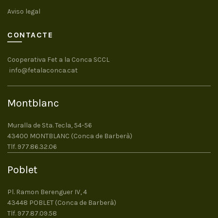
Aviso legal
CONTACTE
Cooperativa Fet a la Conca SCCL
info@fetalaconca.cat
Montblanc
Muralla de Sta. Tecla, 54-56
43400 MONTBLANC (Conca de Barberà)
Tlf. 977.86.32.06
Poblet
Pl. Ramon Berenguer IV, 4
43448 POBLET (Conca de Barberà)
Tlf. 977.87.09.58