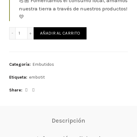
💪🏼 Fomentamos el consumo local, amamos
nuestra tierra a través de nuestros productos!
💛
'Coca' de embutido curado | Ca la Cova cantidad
AÑADIR AL CARRITO
Categoría:
Embutidos
Etiqueta:
embotit
Share
Descripción