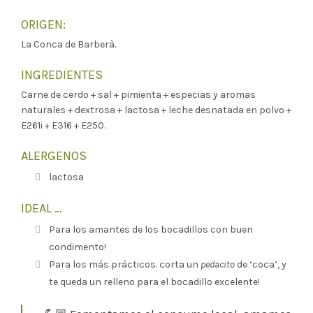
ORIGEN:
La Conca de Barberà.
INGREDIENTES
Carne de cerdo + sal + pimienta + especias y aromas
naturales + dextrosa + lactosa + leche desnatada en polvo +
E261i + E316 + E250.
ALERGENOS
lactosa
IDEAL …
Para los amantes de los bocadillos con buen
condimento!
Para los más prácticos. corta un
pedacito
de ‘coca’, y
te queda un relleno para el bocadillo excelente!