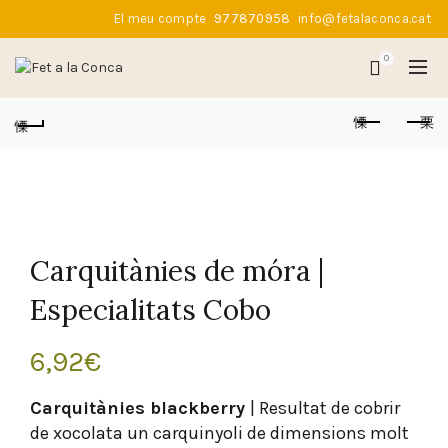
El meu compte
977870958
info@fetalaconca.cat
0
Carquitànies de móra |
Especialitats Cobo
6,92
€
Carquitànies blackberry
| Resultat de cobrir
de xocolata un carquinyoli de dimensions molt