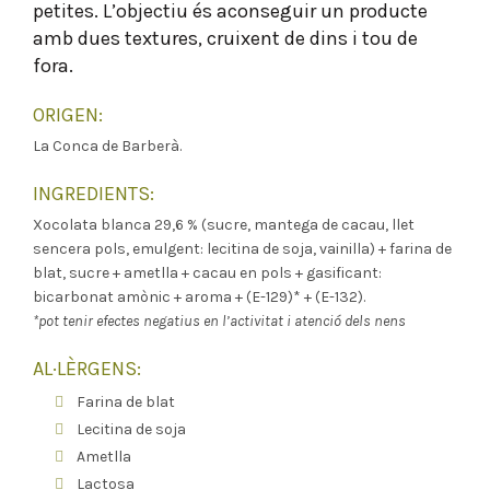
petites. L’objectiu és aconseguir un producte
amb dues textures, cruixent de dins i tou de
fora.
ORIGEN:
La Conca de Barberà.
INGREDIENTS:
Xocolata blanca 29,6 % (sucre, mantega de cacau, llet
sencera pols, emulgent: lecitina de soja, vainilla) + farina de
blat, sucre + ametlla + cacau en pols + gasificant:
bicarbonat amònic + aroma + (E-129)* + (E-132).
*pot tenir efectes negatius en l’activitat i atenció dels nens
AL·LÈRGENS:
Farina de blat
Lecitina de soja
Ametlla
Lactosa