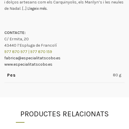
i dolços artesans com els Carquinyolis, els Marilyn’s i les neules
de Nadal. […]
Llegeix més.
CONTACTE:
C/ Ermita, 20
43440 l’Espluga de Francolí
977 870 977 |
977 870 159
fabrica@especialitatscobo.es
www.especialitatscobo.es
Pes
80 g
PRODUCTES RELACIONATS