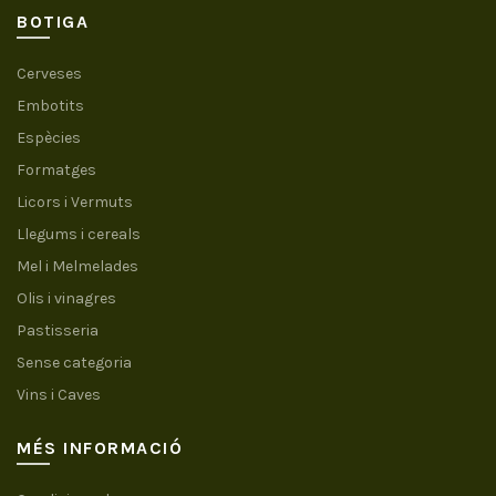
BOTIGA
Cerveses
Embotits
Espècies
Formatges
Licors i Vermuts
Llegums i cereals
Mel i Melmelades
Olis i vinagres
Pastisseria
Sense categoria
Vins i Caves
MÉS INFORMACIÓ