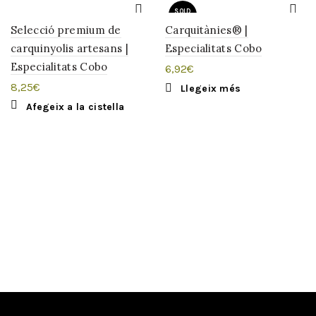
SOLD
OUT
Selecció premium de
Carquitànies® |
carquinyolis artesans |
Especialitats Cobo
Especialitats Cobo
6,92
€
8,25
€
Llegeix més
Afegeix a la cistella