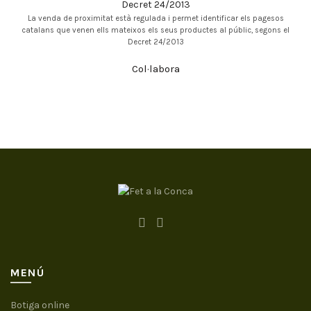
La venda de proximitat està regulada i permet identificar els pagesos
catalans que venen ells mateixos els seus productes al públic, segons el
Decret 24/2013
Col·labora
MENÚ
Botiga online