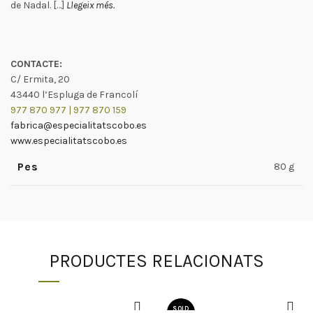
de Nadal. […]
Llegeix més.
CONTACTE:
C/ Ermita, 20
43440 l’Espluga de Francolí
977 870 977 |
977 870 159
fabrica@especialitatscobo.es
www.especialitatscobo.es
Pes
80 g
PRODUCTES RELACIONATS
SOLD