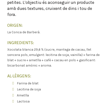
petites. L’objectiu és aconseguir un producte
amb dues textures, cruixent de dins i tou de
fora.
ORIGEN:
La Conca de Barberà.
INGREDIENTS:
Xocolata blanca 29,6 % (sucre, mantega de cacau, llet
sencera pols, emulgent: lecitina de soja, vainilla) + farina de
blat + sucre + ametlla + cafè + cacau en pols + gasificant:
bicarbonat amònic + aroma.
AL·LÈRGENS:
Farina de blat
Lecitina de soja
Ametlla
Lactosa