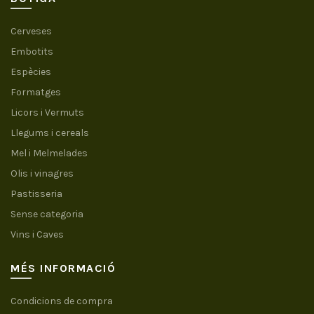
Cerveses
Embotits
Espècies
Formatges
Licors i Vermuts
Llegums i cereals
Mel i Melmelades
Olis i vinagres
Pastisseria
Sense categoria
Vins i Caves
MÉS INFORMACIÓ
Condicions de compra