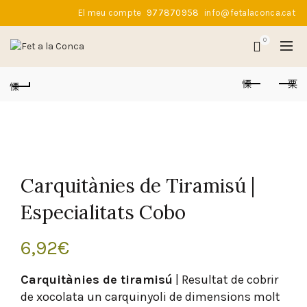
El meu compte
977870958
info@fetalaconca.cat
0
Carquitànies de Tiramisú |
Especialitats Cobo
6,92
€
Carquitànies de tiramisú
| Resultat de cobrir
de xocolata un carquinyoli de dimensions molt