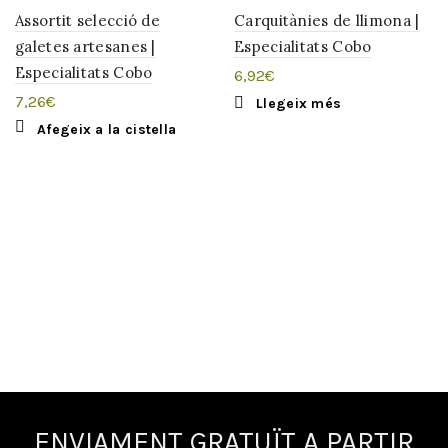
OUT
Assortit selecció de
Carquitànies de llimona |
galetes artesanes |
Especialitats Cobo
Especialitats Cobo
6,92
€
7,26
€
Llegeix més
Afegeix a la cistella
ENVIAMENT GRATUÏT A PARTIR