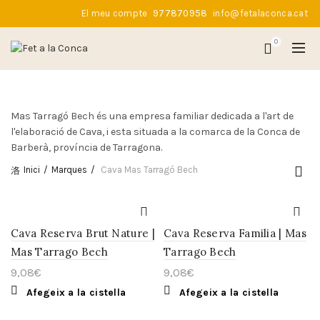
El meu compte
977870958
info@fetalaconca.cat
0
Mas Tarragó Bech és una empresa familiar dedicada a l'art de
l'elaboració de Cava, i esta situada a la comarca de la Conca de
Barberà, província de Tarragona.
Inici
Marques
Cava Mas Tarragó Bech
Cava Reserva Brut Nature |
Cava Reserva Familia | Mas
Mas Tarrago Bech
Tarrago Bech
9,08
€
9,08
€
Afegeix a la cistella
Afegeix a la cistella