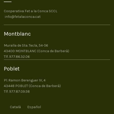
Cooperativa Fet a la Conca SCCL
info@fetalaconca.cat
Montblanc
Muralla de Sta. Tecla, 54-56
43400 MONTBLANC (Conca de Barberà)
Tlf. 977.86.32.06
Poblet
Pl. Ramon Berenguer IV, 4
43448 POBLET (Conca de Barberà)
Tlf. 977.87.09.58
Català
Español