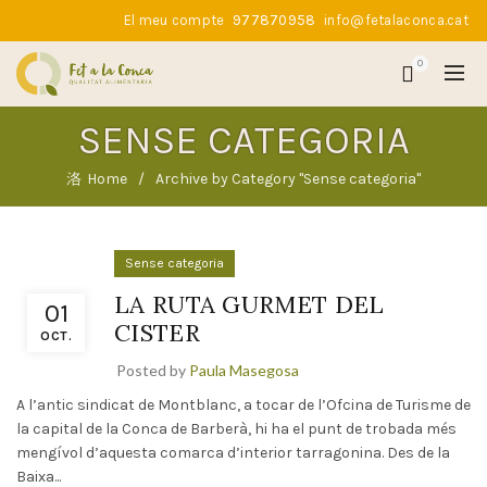
El meu compte
977870958
info@fetalaconca.cat
0
SENSE CATEGORIA
Home
Archive by Category "Sense categoria"
Sense categoria
LA RUTA GURMET DEL
01
CISTER
OCT.
Posted by
Paula Masegosa
A l’antic sindicat de Montblanc, a tocar de l’Ofcina de Turisme de
la capital de la Conca de Barberà, hi ha el punt de trobada més
mengívol d’aquesta comarca d’interior tarragonina. Des de la
Baixa...