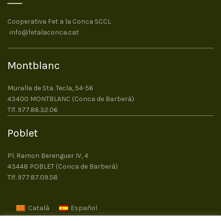
Cooperativa Fet a la Conca SCCL
info@fetalaconca.cat
Montblanc
Muralla de Sta. Tecla, 54-56
43400 MONTBLANC (Conca de Barberà)
Tlf. 977.86.32.06
Poblet
Pl. Ramon Berenguer IV, 4
43448 POBLET (Conca de Barberà)
Tlf. 977.87.09.58
Català
Español